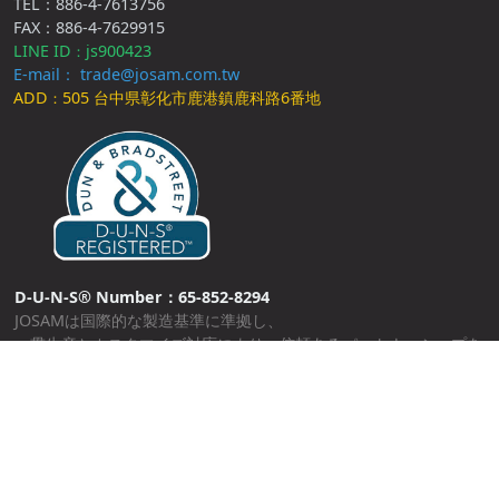
TEL：886-4-7613756
FAX：886-4-7629915
LINE ID
js900423
：
E-mail： trade@josam.com.tw
ADD
505 台中県彰化市鹿港鎮鹿科路6番地
：
D-U-N-S® Number：65-852-8294
JOSAMは国際的な製造基準に準拠し、
一貫生産とカスタマイズ対応により、信頼あるパートナーシップを
築いています。
©
2026
, All Rights Reserved.