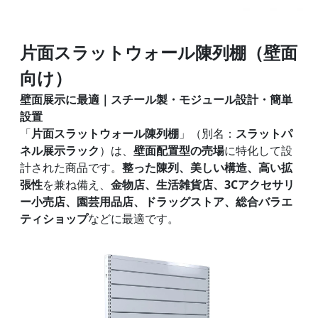
片面スラットウォール陳列棚（壁面
向け）
壁面展示に最適｜スチール製・モジュール設計・簡単
設置
「
片面スラットウォール陳列棚
」（別名：
スラットパ
ネル展示ラック
）は、
壁面配置型の売場
に特化して設
計された商品です。
整った陳列、美しい構造、高い拡
張性
を兼ね備え、
金物店、生活雑貨店、3Cアクセサリ
ー小売店、園芸用品店、ドラッグストア、総合バラエ
ティショップ
などに最適です。