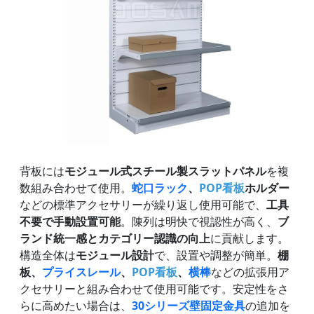
背板には
モジュール式スチール製スラットパネル
を複
数組み合わせて使用。
蛇口ラック
、
POP看板
ホルダー
などの標準アクセサリーが繰り返し使用可能で、
工具
不要で手動設置可能
。陳列は明快で視認性が高く、
ブ
ランド統一感とカテゴリー認識の向上
に貢献します。
構造全体は
モジュール設計
で、設置や調整が簡単。
棚
板、
プライスレール
、
POP看板
、
横棒
などの拡張用ア
クセサリーと組み合わせて使用可能です。安定性をさ
らに高めたい場合は、
30シリーズ壁固定金具
の追加を