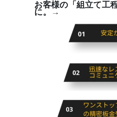
お客様の「組立て工
に。
→