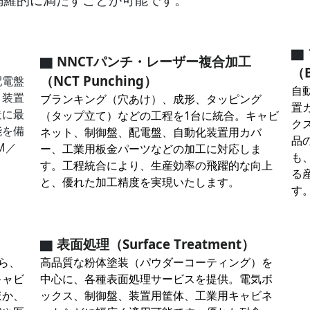
▇
▇
NNCTパンチ・レーザー複合加工
（B
（NCT Punching）
配電盤
自
、装置
ブランキング（穴あけ）、成形、タッピング
置
造に最
（タップ立て）などの工程を1台に統合。キャビ
ク
能を備
ネット、制御盤、配電盤、自動化装置用カバ
品
M／
ー、工業用板金パーツなどの加工に対応しま
も
す。工程統合により、生産効率の飛躍的な向上
る
と、優れた加工精度を実現いたします。
す
▇
表面処理（Surface Treatment）
から、
高品質な粉体塗装（パウダーコーティング）を
キャビ
中心に、各種表面処理サービスを提供。電気ボ
ほか、
ックス、制御盤、装置用筐体、工業用キャビネ