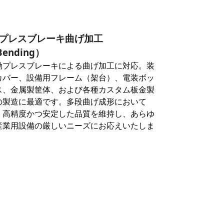
プレスブレーキ曲げ加工
ending）
動プレスブレーキによる曲げ加工に対応。装
カバー、設備用フレーム（架台）、電装ボッ
ス、金属製筐体、および各種カスタム板金製
の製造に最適です。多段曲げ成形において
、高精度かつ安定した品質を維持し、あらゆ
産業用設備の厳しいニーズにお応えいたしま
。