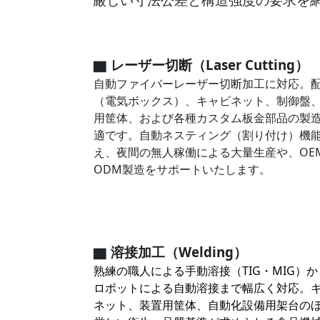
▇
レーザー切断（Laser Cutting）
自動ファイバーレーザー切断加工に対応。
（電気ボックス）、キャビネット、制御盤
用筐体、および各種カスタム板金部品の製
適です。自動ネスティング（割り付け）機
え、夜間の無人稼働による大量生産や、OE
ODM製造をサポートいたします。
▇
溶接加工（Welding）
熟練の職人による手動溶接（TIG・MIG）
ロボットによる自動溶接まで幅広く対応。
ネット、装置用筐体、自動化設備用架台の