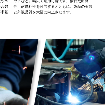
械や医
ットなどに幅広く適用可能です。優れた耐食
接合強
性、耐摩耗性を付与するとともに、製品の美観
要求基
と外観品質を大幅に向上させます。