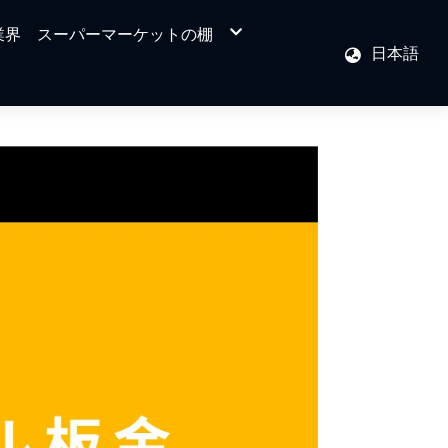
業界
スーパーマーケットの棚
日本語
グリッドバック陳列棚
フラットバック背板スーパーマーケット什器
シリーズ
火山穴あき背板のスーパーマーケットシェル
フシリーズ
溝付き背板のスーパーマーケットシェルフシ
リーズ
量販スーパーマーケットシェルフ
ディスプレイラック、スーパーマーケットシ
ェルフ - アクセサリー
KD式カウンター
組み立て図
単面ネットスーパーマー
片面平らな背面ボードの
片面の穴あき背板のスー
片面溝槽ボードスーパー
フルーツ陳列棚
KD收銀カウンター
シェルフ
ルフ
両面バックネットスーパ
両面溝槽ボードスーパー
書店、文房具店の販
フ
両面平らな背板のスーパ
両面穴背板スーパーマー
画像看板
フ
掛けフック
その他のアクセサリ
棚用ライトボックス
KD式カウンター-
棚札レール（たなふ
サイドメッシュラッ