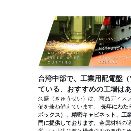
台湾中部で、工業用配電盤（
ている、おすすめの工場は
久盛（きゅうせい）は、商品ディス
備を兼ね備えています。
長年にわた
ボックス）、精密キャビネット、工
門に提供しております
。金属材料の
厳しい寸法公差と構造強度の要求を