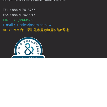
TEL：886-4-7613756
FAX：886-4-7629915
LINE ID
js900423
：
E-mail： trade@josam.com.tw
ADD
505 台中県彰化市鹿港鎮鹿科路6番地
：
D-U-N-S® Number：65-852-8294
JOSAMは国際的な製造基準に準拠し、
一貫生産とカスタマイズ対応により、信頼あるパートナーシップを
築いています。