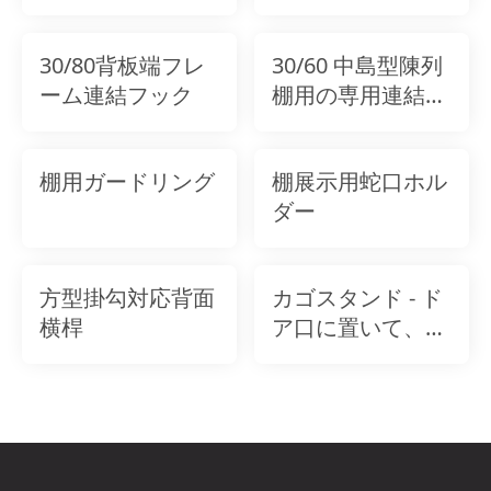
30/80背板端フレ
30/60 中島型陳列
ーム連結フック
棚用の専用連結フ
ック
棚用ガードリング
棚展示用蛇口ホル
ダー
方型掛勾対応背面
カゴスタンド - ド
横桿
ア口に置いて、ハ
ンドバスケットを
収納するために使
用します